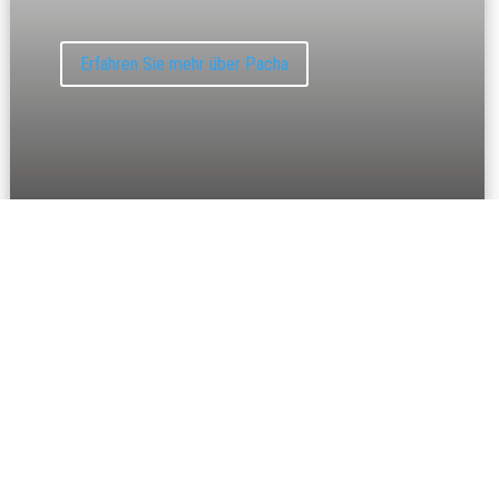
Erfahren Sie mehr über Pacha