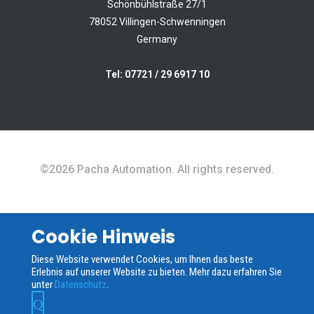
Schönbühlstraße
Schönbühlstraße 27/1
27/1
78052 Villingen-Schwenningen
Germany
78052
Villingen-
Schwenningen
Tel: 07721 / 29 6917 10
Germany
Email &
Telephone
©2026 Pacha Automation. All rights reserved.
mail@pacha-
Abschicken
automation.de
Telefon:
+49
Cookie Hinweis
7721 /
*By sending this form, you accept
296917- 10
that we will temporarily store your
Diese Website verwendet Cookies, um Ihnen das beste
Erlebnis auf unserer Website zu bieten. Mehr dazu erfahren Sie
data for the purpose of contacting
unter
Datenschutz
.
you. We will not pass this data on to
Q
third parties.