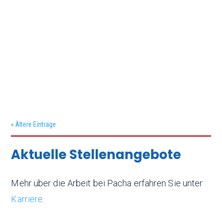
Pacha
Pacha-Automation erhält Zuschlag für innovatives Großprojekt
von Kostal Industrie Elektrik GmbH. https://www.kostal-industrie-
elektrik.com/
PaCo
Produkte &
assembly
« Ältere Einträge
Lösungen
Aktuelle Stellenangebote
Ihr Spezialist für Automatisierungstechnik in der
Mehr über die Arbeit bei Pacha erfahren Sie unter
Elektronikfertigung.
Karriere
.