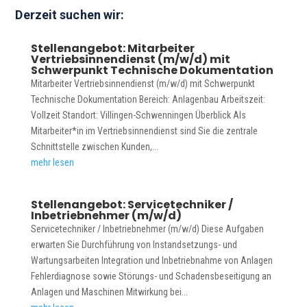
Derzeit suchen wir:
THT Automation Lösungen
Stellenangebot: Mitarbeiter
Vertriebsinnendienst (m/w/d) mit
Schwerpunkt Technische Dokumentation
Mitarbeiter Vertriebsinnendienst (m/w/d) mit Schwerpunkt
Technische Dokumentation Bereich: Anlagenbau Arbeitszeit:
PCB Board Handling
Vollzeit Standort: Villingen-Schwenningen Überblick Als
Mitarbeiter*in im Vertriebsinnendienst sind Sie die zentrale
Schnittstelle zwischen Kunden,...
mehr lesen
Roboter Automatisierung
Stellenangebot: Servicetechniker /
Inbetriebnehmer (m/w/d)
Sonder-maschinen
Servicetechniker / Inbetriebnehmer (m/w/d) Diese Aufgaben
erwarten Sie Durchführung von Instandsetzungs- und
Wartungsarbeiten Integration und Inbetriebnahme von Anlagen
Fehlerdiagnose sowie Störungs- und Schadensbeseitigung an
Softwarelösungen & Industrie 4.0
Anlagen und Maschinen Mitwirkung bei...