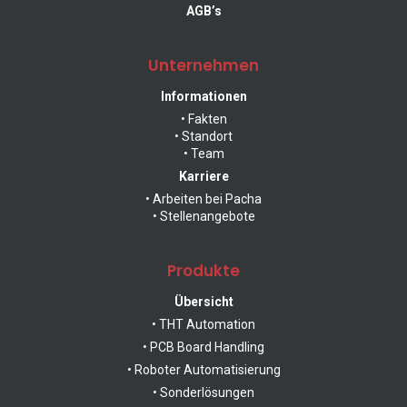
AGB’s
Unternehmen
Ihr direkter Draht
Informationen
zu uns.
• Fakten
Pacha
• Standort
Automation
• Team
Karriere
Schönbühlstraße
• Arbeiten bei Pacha
27/1
• Stellenangebote
78052
Villingen-
Schwenningen
Produkte
Germany
Übersicht
• THT Automation
• PCB Board Handling
• Roboter Automatisierung
Email &
• Sonderlösungen
Telefon