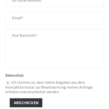
Solutions
Your specialist for automation technology in electronics
manufacturing.
THT Automation Solutions
Datenschutz
Ich stimme zu, dass meine Angaben aus dem
PCB Board Handling
Kontaktformular zur Beantwortung meiner Anfrage
erhoben und verarbeitet werden.
ABSCHICKEN
Robot Automation