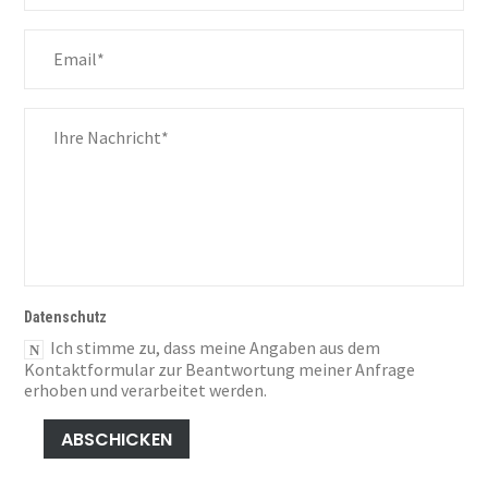
THT Automation Lösungen
PCB Board Handling
Datenschutz
Roboter Automatisierung
Ich stimme zu, dass meine Angaben aus dem
Kontaktformular zur Beantwortung meiner Anfrage
erhoben und verarbeitet werden.
Sonder-maschinen
ABSCHICKEN