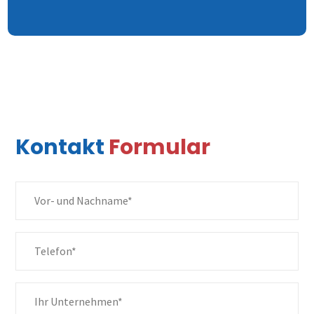
Overview
Kontakt
Formular
PaCo
Produkte &
assembly
Lösungen
Ihr Spezialist für Automatisierungstechnik in der
Elektronikfertigung.