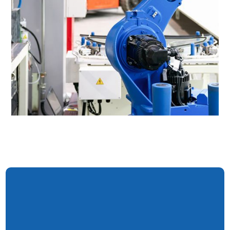
innovation, quality and
reliability.
Ralph Pacha
Executive Director
Markus Hirsch
Sales Manager
Klaus Huber
Technical Director
Ivonne Pacha
Management Assistance