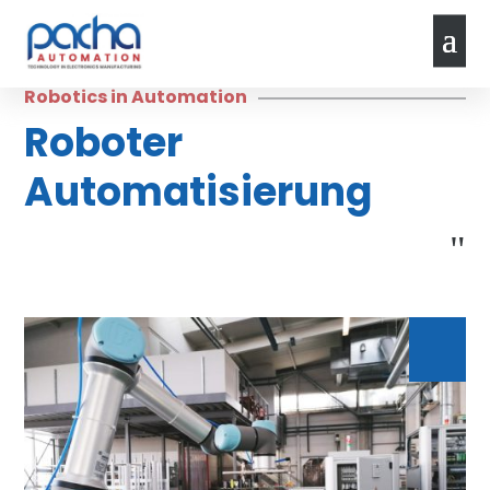
Robotics in Automation
Roboter
Automatisierung
Untern
Über
Weiteres
"
Pacha
ehmen
AGB’s
Geschichte
Impressum
Standort
Datenschutz
Ralph Pacha