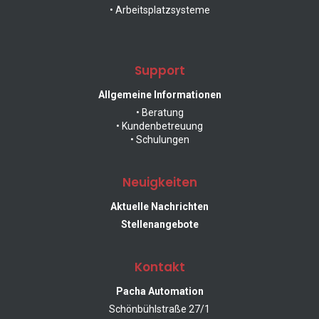
• Arbeitsplatzsysteme
Robot Automation
Support
Custom Solutions
Allgemeine Informationen
• Beratung
• Kundenbetreuung
• Schulungen
Software Solutions & Industry 4.0
Neuigkeiten
Workplace Systems
Aktuelle Nachrichten
Stellenangebote
Kontakt
Pacha Automation
all Products
Schönbühlstraße 27/1