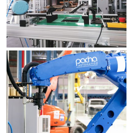
Geschäftsleitung
Ivonne Pacha
Assistenz der Geschäftsleitung
zur Übersicht
Compa
About
More
Pacha
ny
Legal
History
Privacy
Location
For 35 years, Pacha
Automation stands for