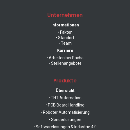
Products &
Solutions
Unternehmen
Informationen
• Fakten
Your specialist for automation technology in electronics
• Standort
• Team
manufacturing.
Karriere
• Arbeiten bei Pacha
• Stellenangebote
Produkte
THT Automation Solutions
Übersicht
• THT Automation
• PCB Board Handling
• Roboter Automatisierung
PCB Board Handling
• Sonderlösungen
• Softwarelösungen & Industrie 4.0