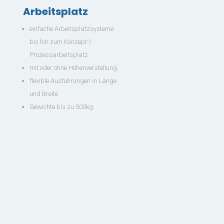
Arbeitsplatz
einfache Arbeitsplatzsysteme
zur Übersicht
bis hin zum Konzept-/
Prozessarbeitsplatz
mit oder ohne Höhenverstellung
flexible Ausführungen in Länge
und Breite
Gewichte bis zu 500kg
Customer
Client
Support
Service