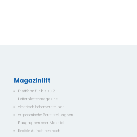
Technische Dokumentation Bereich: Anlagenbau Arbeitszeit:
Vollzeit Standort:...
Hiermit möchten wir Sie darüber informieren, dass wir unsere
Firma zum 23.06.2025 umfirmiert haben. Aus dem
Einzelkaufmann Ralph Pacha wurde die Pacha Automation
Magazinlift
GmbH & Co. KG.
Plattform für bis zu 2
Leiterplattenmagazine
elektrisch höhenverstellbar
ergonomische Bereitstellung von
Baugruppen oder Material
flexible Aufnahmen nach