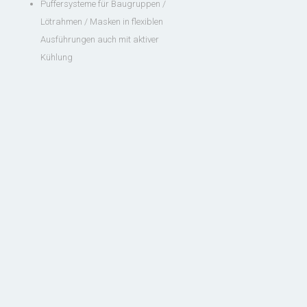
Puffersysteme für Baugruppen /
Lötrahmen / Masken in flexiblen
Ausführungen auch mit aktiver
Kühlung
Kundenbetreuung
Kundenbetreuung
Service
Hotline
Kundenservice:
Fernwartungsservice
07721 / 29

69 17 30