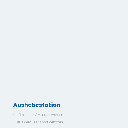
Latest News and Vacancies
Mitarbeiter Vertriebsinnendienst (m/w/d) mit Schwerpunkt
Technische Dokumentation Bereich: Anlagenbau Arbeitszeit:
Vollzeit Standort:...
Aushebestation
Lötrahmen / Masken werden
aus dem Transport gehoben