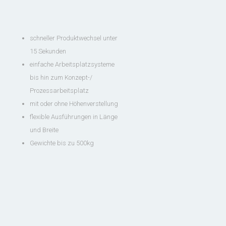
Service
Hotline
German Customer
Remote
schneller Produktwechsel unter
Maintenance
Hotline:
15 Sekunden
+49 7721 /

einfache Arbeitsplatzsysteme
29 69 17 30
bis hin zum Konzept-/
Prozessarbeitsplatz
mit oder ohne Höhenverstellung
flexible Ausführungen in Länge
und Breite
Gewichte bis zu 500kg
Overview