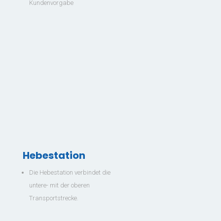
Kundenvorgabe
Vertriebsleiter Süd (m/w/d) Diese Aufgaben erwarten Sie
Verantwortung für den aktiven Vertrieb unserer Maschinen und
Sonderanlagen im...
zu allen Nachrichten
Hebestation
Die Hebestation verbindet die
untere- mit der oberen
Transportstrecke.
Latest News