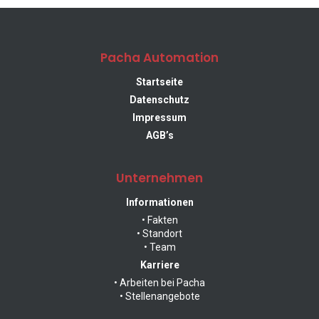
Solutions
Pacha Automation
Your specialist for automation technology in electronics
manufacturing.
Startseite
Datenschutz
Impressum
AGB’s
Unternehmen
THT Automation Solutions
Informationen
• Fakten
• Standort
PCB Board Handling
• Team
Karriere
• Arbeiten bei Pacha
• Stellenangebote
Robot Automation