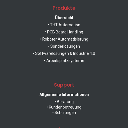
Produkte
Übersicht
Custom Solutions
• THT Automation
• PCB Board Handling
• Roboter Automatisierung
Software Solutions & Industry 4.0
• Sonderlösungen
• Softwarelösungen & Industrie 4.0
• Arbeitsplatzsysteme
Workplace Systems
Support
Allgemeine Informationen
• Beratung
all Products
• Kundenbetreuung
• Schulungen