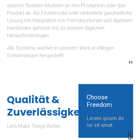
unseren flexiblen Modulen an Ihre Produktion oder das
Assistenz der Geschäftsleitung
Produkt an. Als Einzelmodul oder verkettete ganzheitliche
Lösung mit Integration von Fremdsystemen und digitalem
zur Übersicht
Handshake gehören mit zu unseren täglichen
Herausforderungen.
Alle Systeme werden in unserem Werk in Villingen-
Schwenningen hergestellt!
"
Compa
About
More
Pacha
ny
Qualität &
Legal
Choose
History
Freedom
Privacy
Zuverlässigkeit
Location
For 35 years, Pacha
Lorem ipsum do
Automation stands for
lor sit amet.
Let’s Make Things Better
$
innovation, quality and