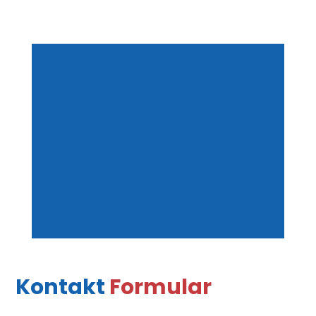
PaCo
Produkte &
assembly
Lösungen
Ihr Spezialist für Automatisierungstechnik in der
Elektronikfertigung.
Kontakt
Formular