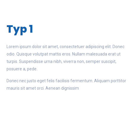
reliability.
Typ 1
Ralph Pacha
Executive Director
Lorem ipsum dolor sit amet, consectetuer adipiscing elit. Donec
Markus Hirsch
odio. Quisque volutpat mattis eros. Nullam malesuada erat ut
Sales Manager
turpis. Suspendisse urna nibh, viverra non, semper suscipit,
posuere a, pede.
Klaus Huber
Technical Director
Donec nec justo eget felis facilisis fermentum. Aliquam porttitor
mauris sit amet orci. Aenean dignissim
Ivonne Pacha
Management Assistance
Overview