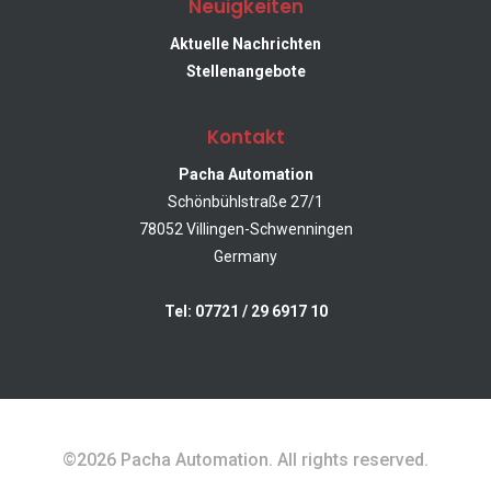
Neuigkeiten
Aktuelle Nachrichten
Stellenangebote
Ihr direkter Draht
Kontakt
zu uns.
Pacha
Automation
Pacha Automation
Schönbühlstraße 27/1
Schönbühlstraße
78052 Villingen-Schwenningen
27/1
Germany
78052
Villingen-
Tel: 07721 / 29 6917 10
Schwenningen
Germany
Email &
©2026 Pacha Automation. All rights reserved.
Telefon