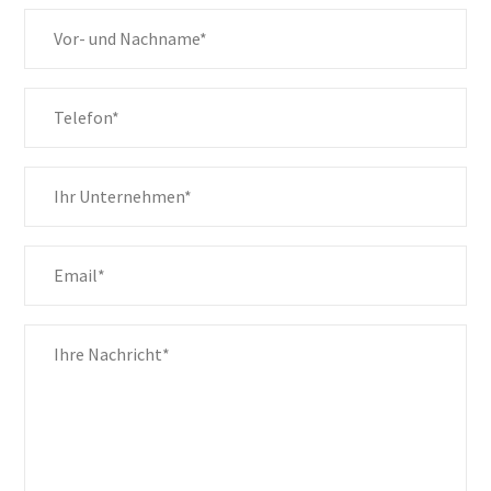
THT Automation Lösungen
PCB Board Handling
Roboter Automatisierung
Sonder-maschinen
Softwarelösungen & Industrie 4.0