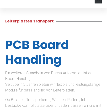
Leiterplatten Transport
Untern
Über
Weiteres
PCB Board
Pacha
ehmen
AGB’s
Handling
Geschichte
Impressum
Standort
Datenschutz
Ein weiteres Standbein von Pacha Automation ist das
Board Handling.
Seit über 15 Jahren bieten wir flexible und leistungsfähige
Module für das Handling von Leiterplatten.
Ralph Pacha
Geschäftsleitung
Ob Beladen, Transportieren, Wenden, Puffern, Inline
Bestück-/Kontrollplätze oder Entladen, passen wir uns mit
Ivonne Pacha