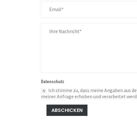
Overview
Datenschutz
Ich stimme zu, dass meine Angaben aus 
meiner Anfrage erhoben und verarbeitet werd
Produkte & Lösunge
ABSCHICKEN
Ihr Spezialist für Automatisierungstechnik in der Elektronik