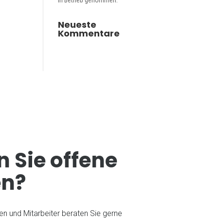
in Betrieb genommen.
Neueste
Kommentare
More
Legal
 Sie offene
Privacy
en?
Ivonne Pacha
en und Mitarbeiter beraten Sie gerne
Management Assistance