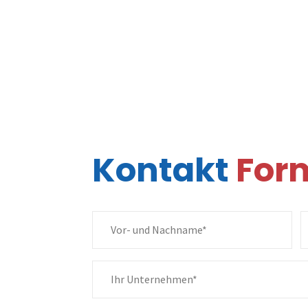
Ralph Pac
Geschäftsleitu
zur Übersicht
Kontakt
For
Company
For 35 years, Pacha Automation stands for innovation, qualit
Ralph Pacha
Markus
Executive Director
Sales Man