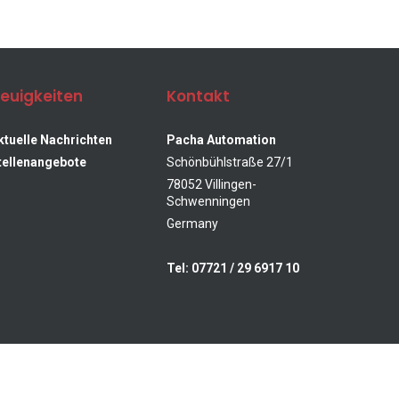
euigkeiten
Kontakt
Softwarelösungen
Arbeitsplatz-
& Industrie 4.0
Systeme
ktuelle Nachrichten
Pacha Automation
tellenangebote
Schönbühlstraße 27/1
78052 Villingen-
Schwenningen
Germany
Tel: 07721 / 29 6917 10