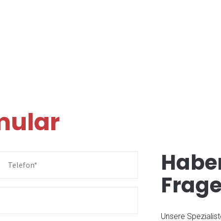
Ivonne Pacha
ha
ng
Assistenz der Geschäftsleitung
mular
About Pacha
History
Haben
y and reliability.
Location
Frag
 Hirsch
Klaus Huber
Unsere Spezialist
ager
Technical Director