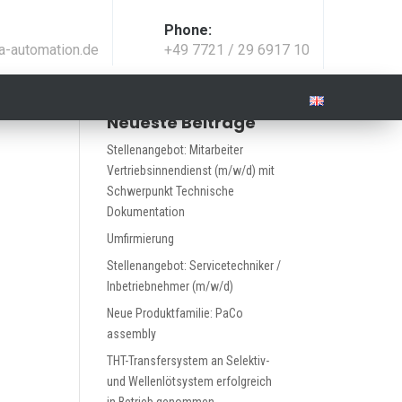
Phone:
a-automation.de
+49 7721 / 29 6917 10
Neueste Beiträge
Stellenangebot: Mitarbeiter
Vertriebsinnendienst (m/w/d) mit
Schwerpunkt Technische
Dokumentation
Weiteres
Umfirmierung
Stellenangebot: Servicetechniker /
AGB’s
Inbetriebnehmer (m/w/d)
Impressum
Neue Produktfamilie: PaCo
assembly
Datenschutz
THT-Transfersystem an Selektiv-
und Wellenlötsystem erfolgreich