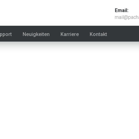
Email:
mail@pach
pport
Neuigkeiten
Karriere
Kontakt
Über Pacha
Geschichte
Standort