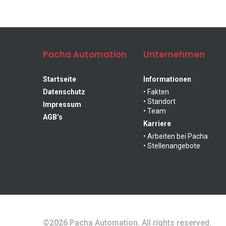
THT Automation
PCB Board
Pacha Automation
Unternehmen
Lösungen
Handling
Startseite
Informationen
Datenschutz
• Fakten
• Standort
Impressum
• Team
AGB’s
Karriere
zu allen Produkten
• Arbeiten bei Pacha
• Stellenangebote
©2026 Pacha Automation. All rights reserved.