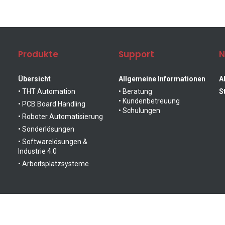
Roboter
Sonder-
Produkte
Support
N
Automatisierung
maschinen
Übersicht
Allgemeine Informationen
A
• THT Automation
• Beratung
S
• Kundenbetreuung
• PCB Board Handling
• Schulungen
• Roboter Automatisierung
• Sonderlösungen
• Softwarelösungen &
Industrie 4.0
• Arbeitsplatzsysteme